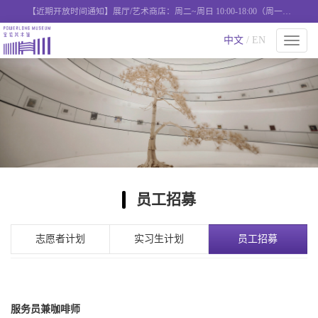
【近期开放时间通知】展厅/艺术商店：周二~周日 10:00-18:00（周一闭
馆），艺术西餐厅：周二-周日 11:00-18:00营业
中文
/ EN
切
换
导
航
员工招募
志愿者计划
实习生计划
员工招募
服务员兼咖啡师