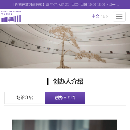
【近期开放时间通知】展厅/艺术商店：周二~周日 10:00-18:00（周一闭
馆），艺术西餐厅：周二-周日 11:00-18:00营业
中文
/ EN
切
换
导
航
创办人介绍
场馆介绍
创办人介绍