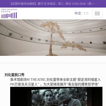
【近期开放时间通知】展厅/艺术商店：周二~周日 10:00-18:00（周一闭
馆），艺术西餐厅：周二-周日 11:00-18:00营业
中文
/ EN
切
换
导
航
刘化童脱口秀
美术馆剧场
M THEATRE,刘化童带来全新主题“薛定谔的喵星人
PK巴普洛夫汪星人” ，为大家继续展开“毒舌版的爆笑哲学场”