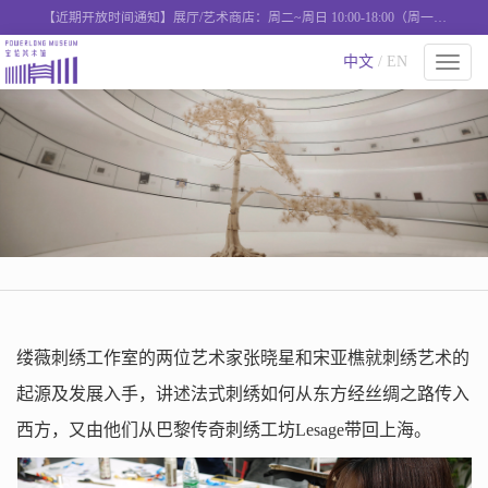
【近期开放时间通知】展厅/艺术商店：周二~周日 10:00-18:00（周一闭
馆），艺术西餐厅：周二-周日 11:00-18:00营业
中文
/ EN
切
换
导
航
缕薇刺绣工作室的两位艺术家张晓星和宋亚樵
就刺绣艺术的
起源及发展入手，讲述法式刺绣如何从东方经丝绸之路传入
西方，又由他们从巴黎传奇刺绣工坊
Lesage
带回上海
。