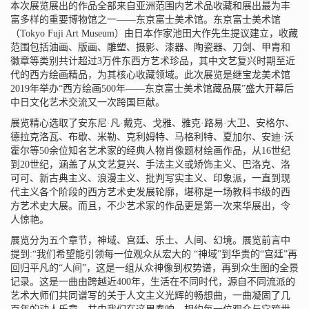
本次展览展出的作品全部来自亚洲范围内艺术品收藏和展出最为丰
富多样的重要博物馆之一——东京富士美术馆。东京富士美术馆
（Tokyo Fuji Art Museum）由日本作家池田大作先生提议建立，收藏
范围包括油画、版画、雕塑、摄影、漆器、陶瓷器、刀剑、甲胄和
徽章等类别共计超过3万件东西方艺术珍品，其中文艺复兴时期至近
代的西方绘画精品，为其核心收藏领域。此次展览是继宝龙美术馆
2019年举办“西方绘画500年——东京富士美术馆藏品展”盛大开幕后
中日文化艺术交流又一次跨国巨献。
展览精心选取了安东尼·凡·戴克、戈雅、雅克·路易·大卫、安格尔、
德拉克洛瓦、布歇、米勒、克利姆特、马格利特、夏加尔、安迪·沃
霍尔等50余位知名艺术家的经典人物肖像题材绘画作品，从16世纪
到20世纪，涵盖了从文艺复兴、手法主义或矫饰主义、巴洛克、洛
可可、新古典主义、浪漫主义、批判写实主义、印象派，一直到现
代主义各个阶段的西方艺术史发展轮廓，堪称是一场教科书级的西
方艺术史大展。而且，不少艺术家的作品更是第一次来华展出，令
人惊艳。
展览分为五个章节，神域、宫廷、乐土、人间、幻境。展览前言中
提到:“我们希望能引领每一位观众从宏大的 “神域”到华贵的“宫廷”再
回归平凡的“人间”，这是一组从众神像到权势谱，再到众生图的全景
记录。这是一曲由跨越近400年，生活在不同时代，源自不同流派的
艺术大师们共同谱写的关于人文主义光辉的畅想曲，一曲凝固了几